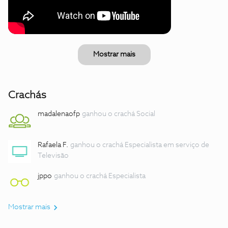
Mostrar mais
Crachás
madalenaofp
ganhou o crachá Social
Rafaela F.
ganhou o crachá Especialista em serviço de
Televisão
jppo
ganhou o crachá Especialista
Mostrar mais