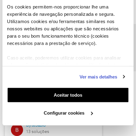
Os cookies permitem-nos proporcionar lhe uma
experiência de navegação personalizada e segura.
Utilizamos cookies e/ou ferramentas similares nos
Descubra as novidades de julho
nossos websites ou aplicações que são necessários
Precisa de ajuda?
para o seu bom funcionamento técnico (cookies
necessários para a prestação de serviço).
Caso aceite, poderemos utilizar cookies para analisar
informação estatística (cookies de analítica), adaptar
este serviço às suas preferências e apresentar-lhe
Ver mais detalhes
funcionalidades (cookies de personalização e
funcionalidade) e adaptar anúncios aos seus interesses
(cookies de publicidade personalizada). Pode gerir a
Hall of Fame de julho
Aceitar todos
utilização dos cookies clicando em "
Configurar
Guimas
Cookies
".
Configurar cookies
17 soluções
ByteSábio
13 soluções