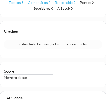
Tópicos 3
Comentários 2
Respondido 0
Pontos 0
Seguidores
0
A Seguir
0
Crachás
está a trabalhar para ganhar o primeiro crachá
Sobre
Membro desde
Atividade