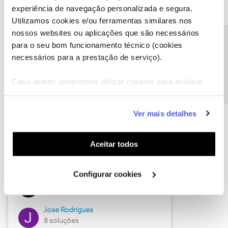
experiência de navegação personalizada e segura.
Utilizamos cookies e/ou ferramentas similares nos
nossos websites ou aplicações que são necessários
Descubra as novidades de junho
Precisa de ajuda?
para o seu bom funcionamento técnico (cookies
necessários para a prestação de serviço).
Caso aceite, poderemos utilizar cookies para analisar
informação estatística (cookies de analítica), adaptar
este serviço às suas preferências e apresentar-lhe
Ver mais detalhes
funcionalidades (cookies de personalização e
funcionalidade) e adaptar anúncios aos seus interesses
(cookies de publicidade personalizada). Pode gerir a
Aceitar todos
utilização dos cookies clicando em "
Configurar
Hall of Fame de junho
Cookies
".
Configurar cookies
Guimas
12 soluções
Jose Rodrigues
8 soluções