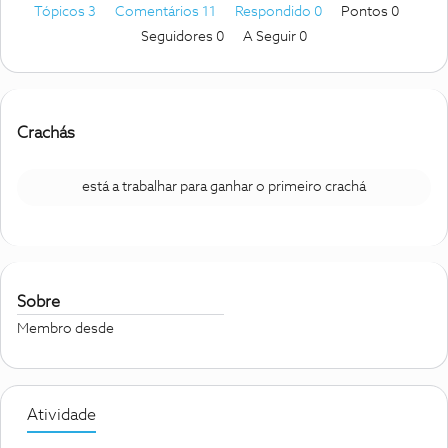
Tópicos 3
Comentários 11
Respondido 0
Pontos 0
Seguidores
0
A Seguir
0
Crachás
está a trabalhar para ganhar o primeiro crachá
Sobre
Membro desde
Atividade