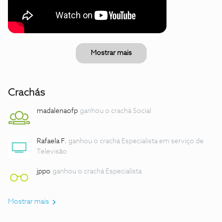
Mostrar mais
Crachás
madalenaofp
ganhou o crachá Social
Rafaela F.
ganhou o crachá Especialista em serviço de
Televisão
jppo
ganhou o crachá Especialista
Mostrar mais