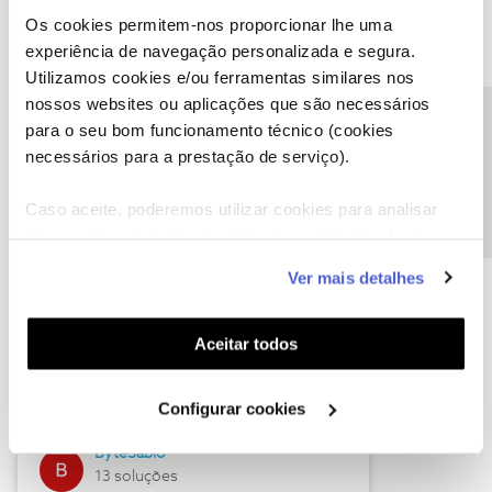
Os cookies permitem-nos proporcionar lhe uma
experiência de navegação personalizada e segura.
Utilizamos cookies e/ou ferramentas similares nos
Descubra as novidades de julho
nossos websites ou aplicações que são necessários
Precisa de ajuda?
para o seu bom funcionamento técnico (cookies
necessários para a prestação de serviço).
Caso aceite, poderemos utilizar cookies para analisar
informação estatística (cookies de analítica), adaptar
este serviço às suas preferências e apresentar-lhe
Ver mais detalhes
funcionalidades (cookies de personalização e
funcionalidade) e adaptar anúncios aos seus interesses
(cookies de publicidade personalizada). Pode gerir a
Hall of Fame de julho
Aceitar todos
utilização dos cookies clicando em "
Configurar
Guimas
Cookies
".
Configurar cookies
17 soluções
ByteSábio
13 soluções