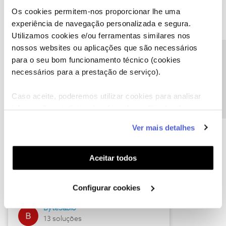
Os cookies permitem-nos proporcionar lhe uma
experiência de navegação personalizada e segura.
Utilizamos cookies e/ou ferramentas similares nos
Descubra as novidades de julho
nossos websites ou aplicações que são necessários
Precisa de ajuda?
para o seu bom funcionamento técnico (cookies
necessários para a prestação de serviço).
Caso aceite, poderemos utilizar cookies para analisar
informação estatística (cookies de analítica), adaptar
este serviço às suas preferências e apresentar-lhe
Ver mais detalhes
funcionalidades (cookies de personalização e
funcionalidade) e adaptar anúncios aos seus interesses
(cookies de publicidade personalizada). Pode gerir a
Hall of Fame de julho
Aceitar todos
utilização dos cookies clicando em "
Configurar
Guimas
Cookies
".
Configurar cookies
17 soluções
ByteSábio
13 soluções