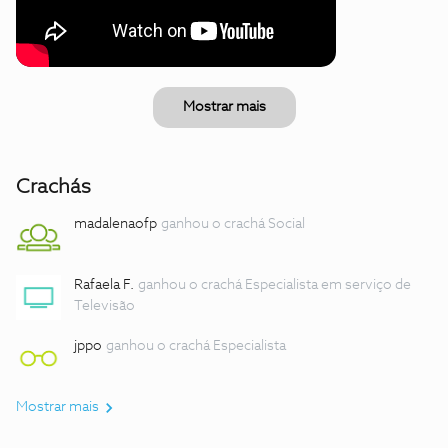
Mostrar mais
Crachás
madalenaofp
ganhou o crachá Social
Rafaela F.
ganhou o crachá Especialista em serviço de
Televisão
jppo
ganhou o crachá Especialista
Mostrar mais