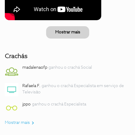
Mostrar mais
Crachás
madalenaofp
ganhou o crachá Social
Rafaela F.
ganhou o crachá Especialista em serviço de
Televisão
jppo
ganhou o crachá Especialista
Mostrar mais