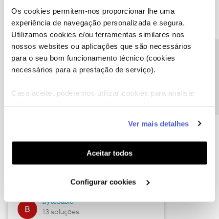
Os cookies permitem-nos proporcionar lhe uma
experiência de navegação personalizada e segura.
Utilizamos cookies e/ou ferramentas similares nos
Descubra as novidades de julho
nossos websites ou aplicações que são necessários
Precisa de ajuda?
para o seu bom funcionamento técnico (cookies
necessários para a prestação de serviço).
Caso aceite, poderemos utilizar cookies para analisar
informação estatística (cookies de analítica), adaptar
este serviço às suas preferências e apresentar-lhe
Ver mais detalhes
funcionalidades (cookies de personalização e
funcionalidade) e adaptar anúncios aos seus interesses
(cookies de publicidade personalizada). Pode gerir a
Hall of Fame de julho
Aceitar todos
utilização dos cookies clicando em "
Configurar
Guimas
Cookies
".
Configurar cookies
17 soluções
ByteSábio
13 soluções