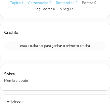
Tópico 1
Comentários 0
Respondido 0
Pontos 0
Seguidores
0
A Seguir
0
Crachás
está a trabalhar para ganhar o primeiro crachá
Sobre
Membro desde
Atividade