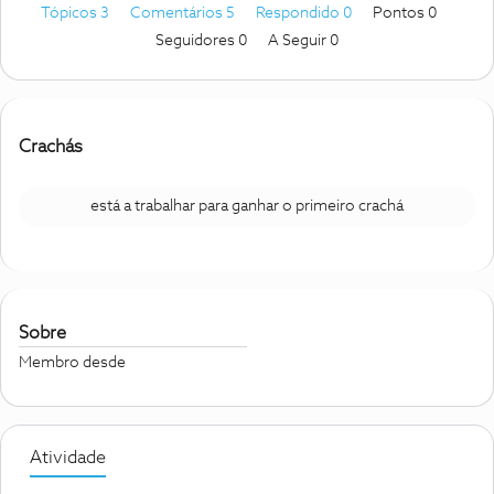
Tópicos 3
Comentários 5
Respondido 0
Pontos 0
Seguidores
0
A Seguir
0
Crachás
está a trabalhar para ganhar o primeiro crachá
Sobre
Membro desde
Atividade