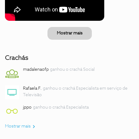
Mostrar mais
Crachás
madalenaofp
ganhou o crachá Social
Rafaela F.
ganhou o crachá Especialista em serviço de
Televisão
jppo
ganhou o crachá Especialista
Mostrar mais