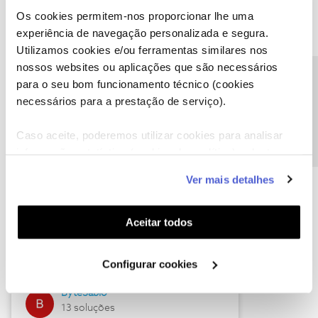
Os cookies permitem-nos proporcionar lhe uma
experiência de navegação personalizada e segura.
Utilizamos cookies e/ou ferramentas similares nos
Descubra as novidades de julho
nossos websites ou aplicações que são necessários
Precisa de ajuda?
para o seu bom funcionamento técnico (cookies
necessários para a prestação de serviço).
Caso aceite, poderemos utilizar cookies para analisar
informação estatística (cookies de analítica), adaptar
este serviço às suas preferências e apresentar-lhe
Ver mais detalhes
funcionalidades (cookies de personalização e
funcionalidade) e adaptar anúncios aos seus interesses
(cookies de publicidade personalizada). Pode gerir a
Hall of Fame de julho
Aceitar todos
utilização dos cookies clicando em "
Configurar
Guimas
Cookies
".
Configurar cookies
17 soluções
ByteSábio
13 soluções