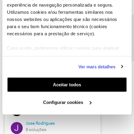
experiência de navegação personalizada e segura.
Utilizamos cookies e/ou ferramentas similares nos
nossos websites ou aplicações que são necessários
Descubra as novidades de junho
Precisa de ajuda?
para o seu bom funcionamento técnico (cookies
necessários para a prestação de serviço).
Caso aceite, poderemos utilizar cookies para analisar
informação estatística (cookies de analítica), adaptar
este serviço às suas preferências e apresentar-lhe
Ver mais detalhes
funcionalidades (cookies de personalização e
funcionalidade) e adaptar anúncios aos seus interesses
(cookies de publicidade personalizada). Pode gerir a
Aceitar todos
utilização dos cookies clicando em "
Configurar
Hall of Fame de junho
Cookies
".
Configurar cookies
Guimas
12 soluções
Jose Rodrigues
8 soluções