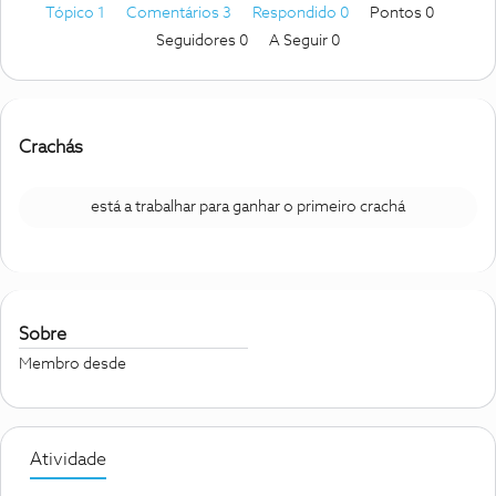
Tópico 1
Comentários 3
Respondido 0
Pontos 0
Seguidores
0
A Seguir
0
Crachás
está a trabalhar para ganhar o primeiro crachá
Sobre
Membro desde
Atividade