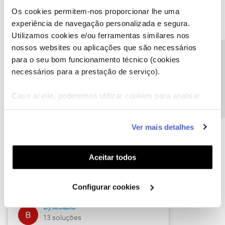
Os cookies permitem-nos proporcionar lhe uma
experiência de navegação personalizada e segura.
Utilizamos cookies e/ou ferramentas similares nos
Descubra as novidades de julho
nossos websites ou aplicações que são necessários
Precisa de ajuda?
para o seu bom funcionamento técnico (cookies
necessários para a prestação de serviço).
Caso aceite, poderemos utilizar cookies para analisar
informação estatística (cookies de analítica), adaptar
este serviço às suas preferências e apresentar-lhe
Ver mais detalhes
funcionalidades (cookies de personalização e
funcionalidade) e adaptar anúncios aos seus interesses
(cookies de publicidade personalizada). Pode gerir a
Hall of Fame de julho
Aceitar todos
utilização dos cookies clicando em "
Configurar
Guimas
Cookies
".
Configurar cookies
17 soluções
ByteSábio
13 soluções