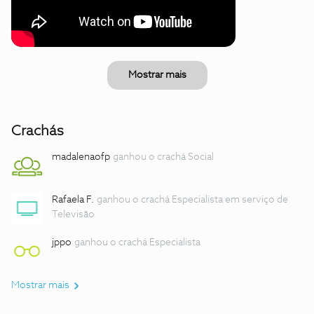
Mostrar mais
Crachás
madalenaofp
ganhou o crachá Social
Rafaela F.
ganhou o crachá Especialista em serviço de
Televisão
jppo
ganhou o crachá Especialista
Mostrar mais