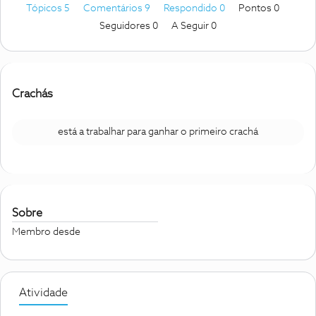
Tópicos 5
Comentários 9
Respondido 0
Pontos 0
Seguidores
0
A Seguir
0
Crachás
está a trabalhar para ganhar o primeiro crachá
Sobre
Membro desde
Atividade