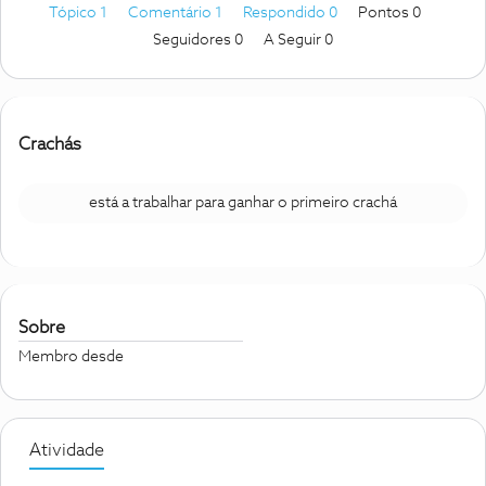
Tópico 1
Comentário 1
Respondido 0
Pontos 0
Seguidores
0
A Seguir
0
Crachás
está a trabalhar para ganhar o primeiro crachá
Sobre
Membro desde
Atividade