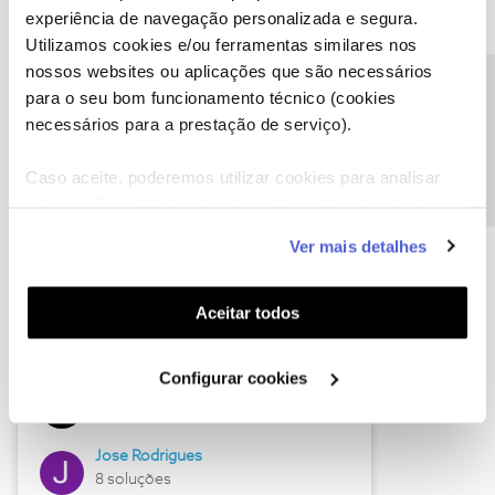
experiência de navegação personalizada e segura.
Utilizamos cookies e/ou ferramentas similares nos
nossos websites ou aplicações que são necessários
Descubra as novidades de junho
Precisa de ajuda?
para o seu bom funcionamento técnico (cookies
necessários para a prestação de serviço).
Caso aceite, poderemos utilizar cookies para analisar
informação estatística (cookies de analítica), adaptar
este serviço às suas preferências e apresentar-lhe
Ver mais detalhes
funcionalidades (cookies de personalização e
funcionalidade) e adaptar anúncios aos seus interesses
(cookies de publicidade personalizada). Pode gerir a
Aceitar todos
utilização dos cookies clicando em "
Configurar
Hall of Fame de junho
Cookies
".
Configurar cookies
Guimas
12 soluções
Jose Rodrigues
8 soluções