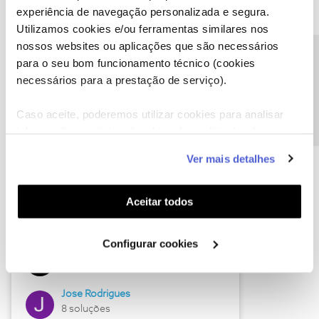
experiência de navegação personalizada e segura.
Utilizamos cookies e/ou ferramentas similares nos
nossos websites ou aplicações que são necessários
Descubra as novidades de junho
Precisa de ajuda?
para o seu bom funcionamento técnico (cookies
necessários para a prestação de serviço).
Caso aceite, poderemos utilizar cookies para analisar
informação estatística (cookies de analítica), adaptar
este serviço às suas preferências e apresentar-lhe
Ver mais detalhes
funcionalidades (cookies de personalização e
funcionalidade) e adaptar anúncios aos seus interesses
(cookies de publicidade personalizada). Pode gerir a
Aceitar todos
utilização dos cookies clicando em "
Configurar
Hall of Fame de junho
Cookies
".
Configurar cookies
Guimas
12 soluções
Jose Rodrigues
8 soluções