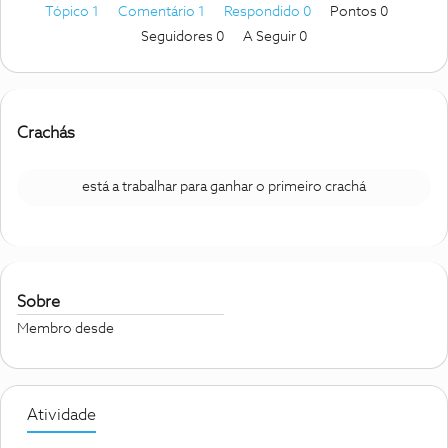
Tópico 1
Comentário 1
Respondido 0
Pontos 0
Seguidores
0
A Seguir
0
Crachás
está a trabalhar para ganhar o primeiro crachá
Sobre
Membro desde
Atividade