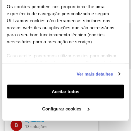
Os cookies permitem-nos proporcionar lhe uma
experiência de navegação personalizada e segura.
Utilizamos cookies e/ou ferramentas similares nos
Descubra as novidades de julho
nossos websites ou aplicações que são necessários
Precisa de ajuda?
para o seu bom funcionamento técnico (cookies
necessários para a prestação de serviço).
Caso aceite, poderemos utilizar cookies para analisar
informação estatística (cookies de analítica), adaptar
este serviço às suas preferências e apresentar-lhe
Ver mais detalhes
funcionalidades (cookies de personalização e
funcionalidade) e adaptar anúncios aos seus interesses
(cookies de publicidade personalizada). Pode gerir a
Hall of Fame de julho
Aceitar todos
utilização dos cookies clicando em "
Configurar
Guimas
Cookies
".
Configurar cookies
17 soluções
ByteSábio
13 soluções