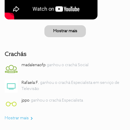
Mostrar mais
Crachás
madalenaofp
ganhou o crachá Social
Rafaela F.
ganhou o crachá Especialista em serviço de
Televisão
jppo
ganhou o crachá Especialista
Mostrar mais