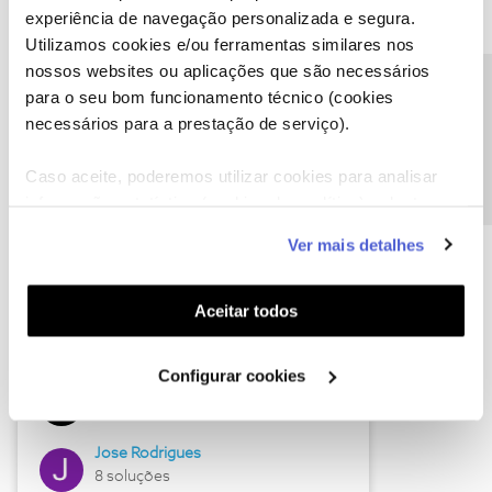
experiência de navegação personalizada e segura.
Utilizamos cookies e/ou ferramentas similares nos
nossos websites ou aplicações que são necessários
Descubra as novidades de junho
Precisa de ajuda?
para o seu bom funcionamento técnico (cookies
necessários para a prestação de serviço).
Caso aceite, poderemos utilizar cookies para analisar
informação estatística (cookies de analítica), adaptar
este serviço às suas preferências e apresentar-lhe
Ver mais detalhes
funcionalidades (cookies de personalização e
funcionalidade) e adaptar anúncios aos seus interesses
(cookies de publicidade personalizada). Pode gerir a
Aceitar todos
utilização dos cookies clicando em "
Configurar
Hall of Fame de junho
Cookies
".
Configurar cookies
Guimas
12 soluções
Jose Rodrigues
8 soluções