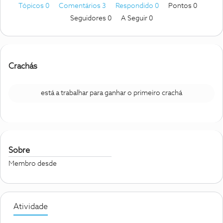
Tópicos 0
Comentários 3
Respondido 0
Pontos 0
Seguidores
0
A Seguir
0
Crachás
está a trabalhar para ganhar o primeiro crachá
Sobre
Membro desde
Atividade