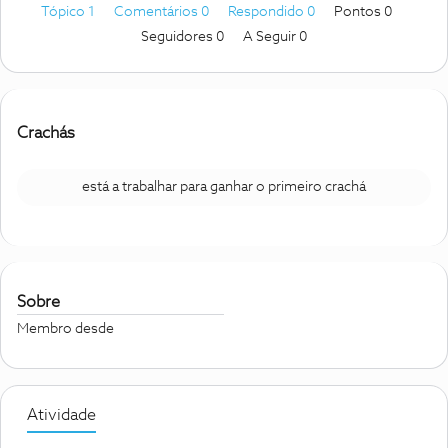
Tópico 1
Comentários 0
Respondido 0
Pontos 0
Seguidores
0
A Seguir
0
Crachás
está a trabalhar para ganhar o primeiro crachá
Sobre
Membro desde
Atividade