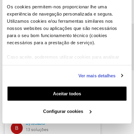
Os cookies permitem-nos proporcionar lhe uma
experiência de navegação personalizada e segura.
Utilizamos cookies e/ou ferramentas similares nos
Descubra as novidades de julho
nossos websites ou aplicações que são necessários
Precisa de ajuda?
para o seu bom funcionamento técnico (cookies
necessários para a prestação de serviço).
Caso aceite, poderemos utilizar cookies para analisar
informação estatística (cookies de analítica), adaptar
este serviço às suas preferências e apresentar-lhe
Ver mais detalhes
funcionalidades (cookies de personalização e
funcionalidade) e adaptar anúncios aos seus interesses
(cookies de publicidade personalizada). Pode gerir a
Hall of Fame de julho
Aceitar todos
utilização dos cookies clicando em "
Configurar
Guimas
Cookies
".
Configurar cookies
17 soluções
ByteSábio
13 soluções