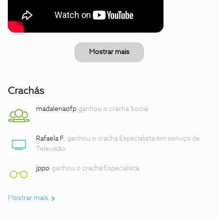
Mostrar mais
Crachás
madalenaofp
ganhou o crachá Social
Rafaela F.
ganhou o crachá Especialista em serviço de
Televisão
jppo
ganhou o crachá Especialista
Mostrar mais