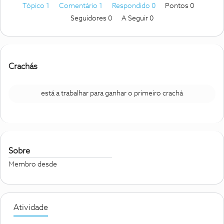
Tópico 1
Comentário 1
Respondido 0
Pontos 0
Seguidores
0
A Seguir
0
Crachás
está a trabalhar para ganhar o primeiro crachá
Sobre
Membro desde
Atividade