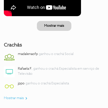
Mostrar mais
Crachás
madalenaofp
ganhou o crachá Social
Rafaela F.
ganhou o crachá Especialista em serviço de
Televisão
jppo
ganhou o crachá Especialista
Mostrar mais