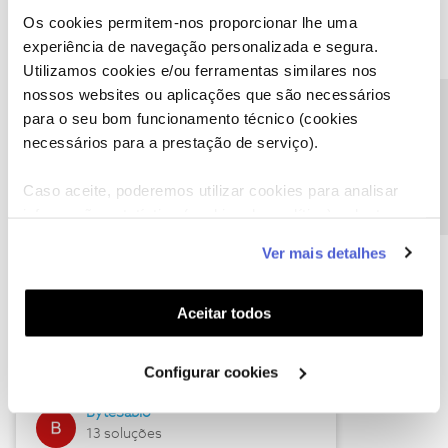
Os cookies permitem-nos proporcionar lhe uma
experiência de navegação personalizada e segura.
Utilizamos cookies e/ou ferramentas similares nos
Descubra as novidades de julho
nossos websites ou aplicações que são necessários
Precisa de ajuda?
para o seu bom funcionamento técnico (cookies
necessários para a prestação de serviço).
Caso aceite, poderemos utilizar cookies para analisar
informação estatística (cookies de analítica), adaptar
este serviço às suas preferências e apresentar-lhe
Ver mais detalhes
funcionalidades (cookies de personalização e
funcionalidade) e adaptar anúncios aos seus interesses
(cookies de publicidade personalizada). Pode gerir a
Hall of Fame de julho
Aceitar todos
utilização dos cookies clicando em "
Configurar
Guimas
Cookies
".
Configurar cookies
17 soluções
ByteSábio
13 soluções