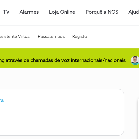
TV
Alarmes
Loja Online
Porquê a NOS
Aju
sistente Virtual
Passatempos
Registo
ing através de chamadas de voz internacionais/nacionais
ra