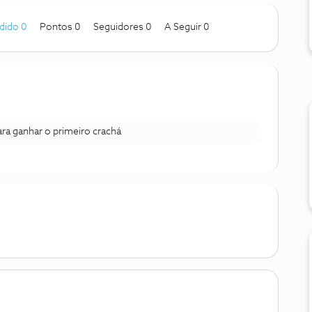
dido 0
Pontos 0
Seguidores
0
A Seguir
0
para ganhar o primeiro crachá