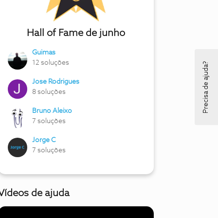
Hall of Fame de junho
Guimas
12 soluções
Precisa de ajuda?
Jose Rodrigues
8 soluções
Bruno Aleixo
7 soluções
Jorge C
7 soluções
Vídeos de ajuda