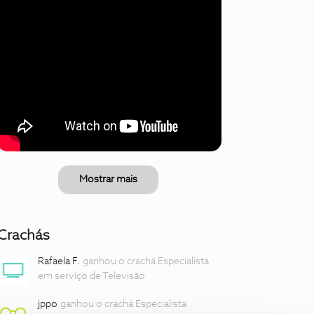
Mostrar mais
Crachás
Rafaela F.
ganhou o crachá Especialista
em serviço de Televisão
jppo
ganhou o crachá Especialista