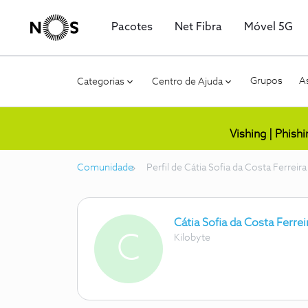
Pacotes
Net Fibra
Móvel 5G
Grupos
As
Categorias
Centro de Ajuda
Vishing | Phish
Comunidade
Perfil de Cátia Sofia da Costa Ferreira
Cátia Sofia da Costa Ferrei
C
Kilobyte