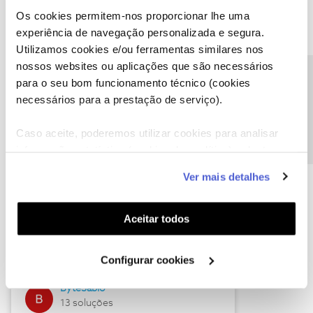
Os cookies permitem-nos proporcionar lhe uma
experiência de navegação personalizada e segura.
Utilizamos cookies e/ou ferramentas similares nos
Descubra as novidades de julho
nossos websites ou aplicações que são necessários
Precisa de ajuda?
para o seu bom funcionamento técnico (cookies
necessários para a prestação de serviço).
Caso aceite, poderemos utilizar cookies para analisar
informação estatística (cookies de analítica), adaptar
este serviço às suas preferências e apresentar-lhe
Ver mais detalhes
funcionalidades (cookies de personalização e
funcionalidade) e adaptar anúncios aos seus interesses
(cookies de publicidade personalizada). Pode gerir a
Hall of Fame de julho
Aceitar todos
utilização dos cookies clicando em "
Configurar
Guimas
Cookies
".
Configurar cookies
17 soluções
ByteSábio
13 soluções