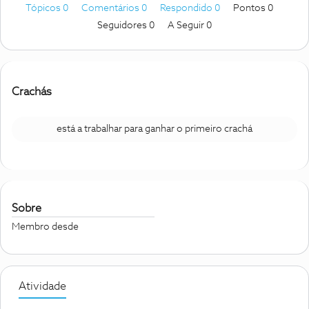
Tópicos 0
Comentários 0
Respondido 0
Pontos 0
Seguidores
0
A Seguir
0
Crachás
está a trabalhar para ganhar o primeiro crachá
Sobre
Membro desde
Atividade