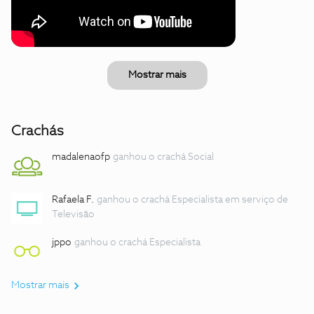
Mostrar mais
Crachás
madalenaofp
ganhou o crachá Social
Rafaela F.
ganhou o crachá Especialista em serviço de
Televisão
jppo
ganhou o crachá Especialista
Mostrar mais