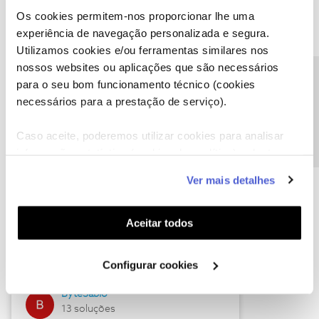
Os cookies permitem-nos proporcionar lhe uma
experiência de navegação personalizada e segura.
Utilizamos cookies e/ou ferramentas similares nos
Descubra as novidades de julho
nossos websites ou aplicações que são necessários
Precisa de ajuda?
para o seu bom funcionamento técnico (cookies
necessários para a prestação de serviço).
Caso aceite, poderemos utilizar cookies para analisar
informação estatística (cookies de analítica), adaptar
este serviço às suas preferências e apresentar-lhe
Ver mais detalhes
funcionalidades (cookies de personalização e
funcionalidade) e adaptar anúncios aos seus interesses
(cookies de publicidade personalizada). Pode gerir a
Hall of Fame de julho
Aceitar todos
utilização dos cookies clicando em "
Configurar
Guimas
Cookies
".
Configurar cookies
17 soluções
ByteSábio
13 soluções