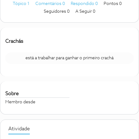
Tópico 1
Comentários 0
Respondido 0
Pontos 0
Seguidores
0
A Seguir
0
Crachás
está a trabalhar para ganhar o primeiro crachá
Sobre
Membro desde
Atividade