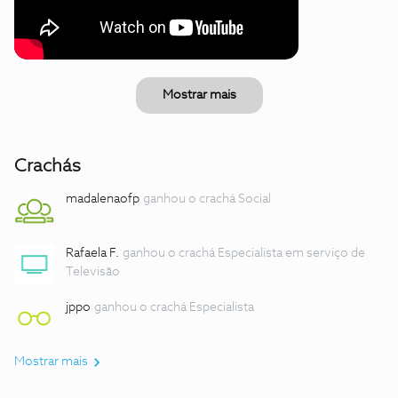
Mostrar mais
Crachás
madalenaofp
ganhou o crachá Social
Rafaela F.
ganhou o crachá Especialista em serviço de
Televisão
jppo
ganhou o crachá Especialista
Mostrar mais