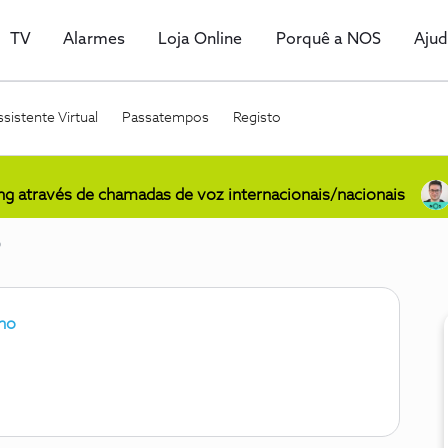
TV
Alarmes
Loja Online
Porquê a NOS
Aju
sistente Virtual
Passatempos
Registo
ing através de chamadas de voz internacionais/nacionais
o
ano