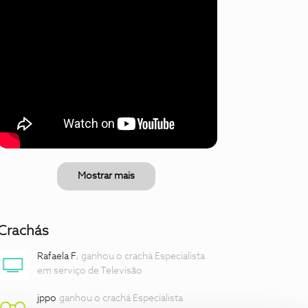
Mostrar mais
Crachás
Rafaela F.
ganhou o crachá Especialista
em serviço de Televisão
jppo
ganhou o crachá Especialista