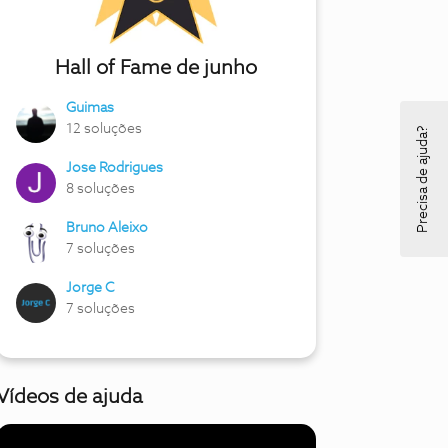
Hall of Fame de junho
Guimas
12 soluções
Precisa de ajuda?
Jose Rodrigues
8 soluções
Bruno Aleixo
7 soluções
Jorge C
7 soluções
Vídeos de ajuda