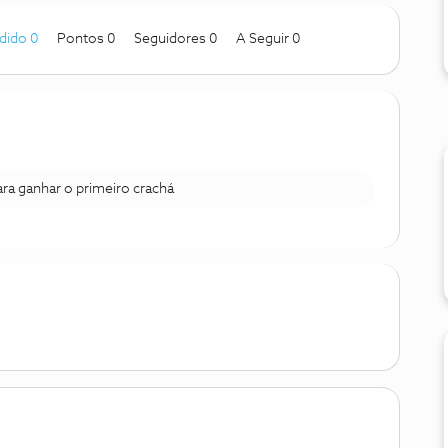
dido 0
Pontos 0
Seguidores
0
A Seguir
0
para ganhar o primeiro crachá