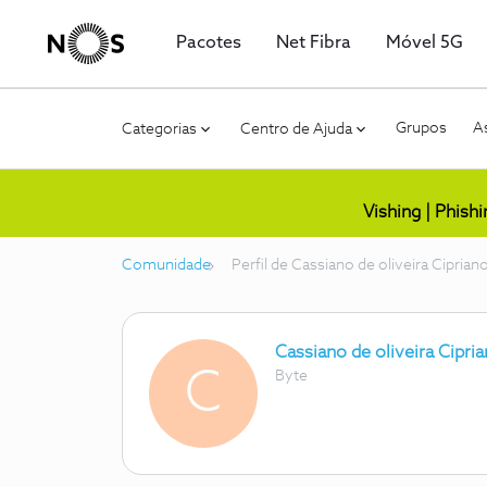
Pacotes
Net Fibra
Móvel 5G
Grupos
As
Categorias
Centro de Ajuda
Vishing | Phish
Comunidade
Perfil de Cassiano de oliveira Ciprian
Cassiano de oliveira Cipri
C
Byte