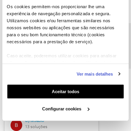
Os cookies permitem-nos proporcionar lhe uma
experiência de navegação personalizada e segura.
Utilizamos cookies e/ou ferramentas similares nos
Descubra as novidades de julho
nossos websites ou aplicações que são necessários
Precisa de ajuda?
para o seu bom funcionamento técnico (cookies
necessários para a prestação de serviço).
Caso aceite, poderemos utilizar cookies para analisar
informação estatística (cookies de analítica), adaptar
este serviço às suas preferências e apresentar-lhe
Ver mais detalhes
funcionalidades (cookies de personalização e
funcionalidade) e adaptar anúncios aos seus interesses
(cookies de publicidade personalizada). Pode gerir a
Hall of Fame de julho
Aceitar todos
utilização dos cookies clicando em "
Configurar
Guimas
Cookies
".
Configurar cookies
17 soluções
ByteSábio
13 soluções