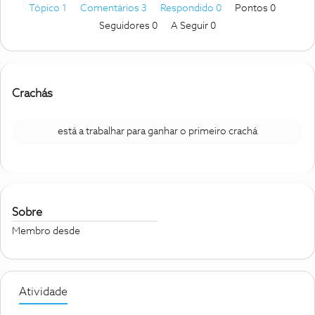
Tópico 1
Comentários 3
Respondido 0
Pontos 0
Seguidores
0
A Seguir
0
Crachás
está a trabalhar para ganhar o primeiro crachá
Sobre
Membro desde
Atividade