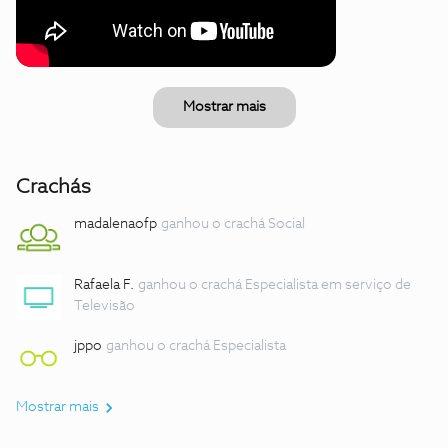
Mostrar mais
Crachás
madalenaofp
ganhou o crachá Social
Rafaela F.
ganhou o crachá Especialista em serviço de
Televisão
jppo
ganhou o crachá Especialista
Mostrar mais