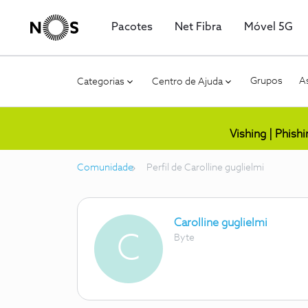
Pacotes
Net Fibra
Móvel 5G
Grupos
As
Categorias
Centro de Ajuda
Vishing | Phish
Comunidade
Perfil de Carolline guglielmi
Carolline guglielmi
C
Byte