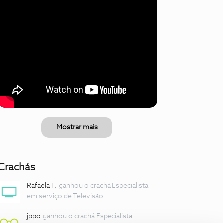
Mostrar mais
Crachás
Rafaela F.
ganhou o crachá Especialista
em serviço de Televisão
jppo
ganhou o crachá Especialista