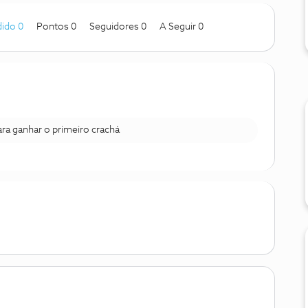
ido 0
Pontos 0
Seguidores
0
A Seguir
0
para ganhar o primeiro crachá