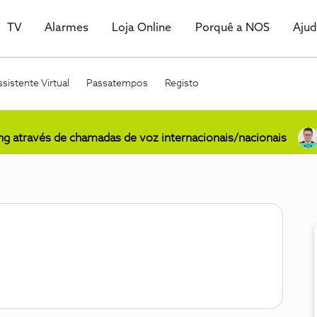
TV
Alarmes
Loja Online
Porquê a NOS
Aju
sistente Virtual
Passatempos
Registo
ing através de chamadas de voz internacionais/nacionais