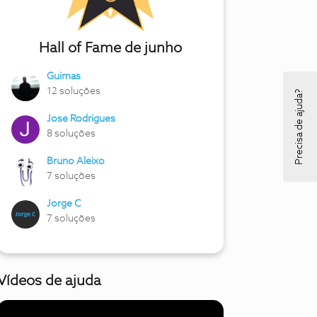
Hall of Fame de junho
Guimas
12 soluções
Precisa de ajuda?
Jose Rodrigues
8 soluções
Bruno Aleixo
7 soluções
Jorge C
7 soluções
Vídeos de ajuda