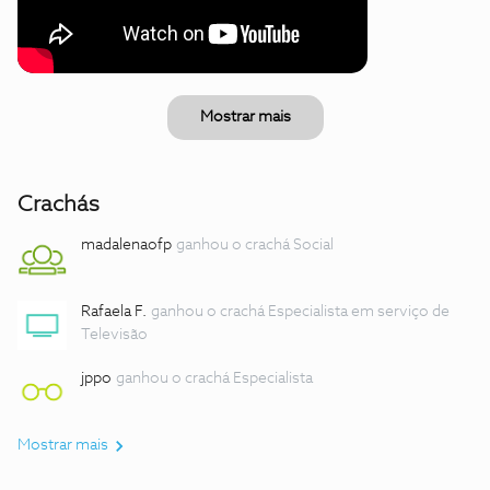
Mostrar mais
Crachás
madalenaofp
ganhou o crachá Social
Rafaela F.
ganhou o crachá Especialista em serviço de
Televisão
jppo
ganhou o crachá Especialista
Mostrar mais