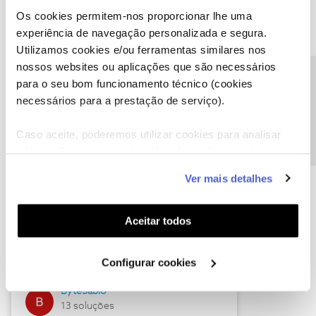
Os cookies permitem-nos proporcionar lhe uma
experiência de navegação personalizada e segura.
Utilizamos cookies e/ou ferramentas similares nos
Descubra as novidades de julho
nossos websites ou aplicações que são necessários
Precisa de ajuda?
para o seu bom funcionamento técnico (cookies
necessários para a prestação de serviço).
Caso aceite, poderemos utilizar cookies para analisar
informação estatística (cookies de analítica), adaptar
este serviço às suas preferências e apresentar-lhe
Ver mais detalhes
funcionalidades (cookies de personalização e
funcionalidade) e adaptar anúncios aos seus interesses
(cookies de publicidade personalizada). Pode gerir a
Hall of Fame de julho
Aceitar todos
utilização dos cookies clicando em "
Configurar
Guimas
Cookies
".
Configurar cookies
17 soluções
ByteSábio
13 soluções