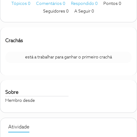
Tópicos 0
Comentários 0
Respondido 0
Pontos 0
Seguidores
0
A Seguir
0
Crachás
está a trabalhar para ganhar o primeiro crachá
Sobre
Membro desde
Atividade