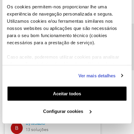
Os cookies permitem-nos proporcionar lhe uma
experiência de navegação personalizada e segura.
Utilizamos cookies e/ou ferramentas similares nos
Descubra as novidades de julho
nossos websites ou aplicações que são necessários
Precisa de ajuda?
para o seu bom funcionamento técnico (cookies
necessários para a prestação de serviço).
Caso aceite, poderemos utilizar cookies para analisar
informação estatística (cookies de analítica), adaptar
este serviço às suas preferências e apresentar-lhe
Ver mais detalhes
funcionalidades (cookies de personalização e
funcionalidade) e adaptar anúncios aos seus interesses
(cookies de publicidade personalizada). Pode gerir a
Hall of Fame de julho
Aceitar todos
utilização dos cookies clicando em "
Configurar
Guimas
Cookies
".
Configurar cookies
17 soluções
ByteSábio
13 soluções