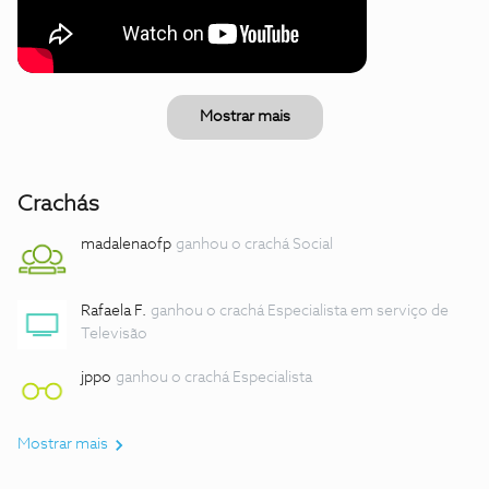
Mostrar mais
Crachás
madalenaofp
ganhou o crachá Social
Rafaela F.
ganhou o crachá Especialista em serviço de
Televisão
jppo
ganhou o crachá Especialista
Mostrar mais