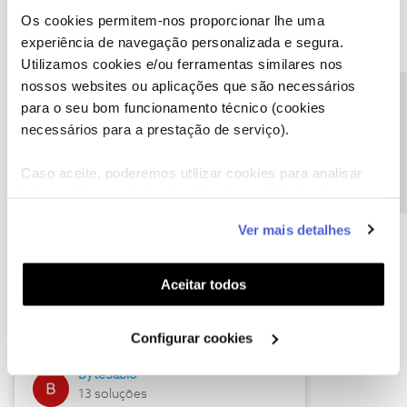
Os cookies permitem-nos proporcionar lhe uma
experiência de navegação personalizada e segura.
Utilizamos cookies e/ou ferramentas similares nos
Descubra as novidades de julho
nossos websites ou aplicações que são necessários
Precisa de ajuda?
para o seu bom funcionamento técnico (cookies
necessários para a prestação de serviço).
Caso aceite, poderemos utilizar cookies para analisar
informação estatística (cookies de analítica), adaptar
este serviço às suas preferências e apresentar-lhe
Ver mais detalhes
funcionalidades (cookies de personalização e
funcionalidade) e adaptar anúncios aos seus interesses
(cookies de publicidade personalizada). Pode gerir a
Hall of Fame de julho
Aceitar todos
utilização dos cookies clicando em "
Configurar
Guimas
Cookies
".
Configurar cookies
17 soluções
ByteSábio
13 soluções