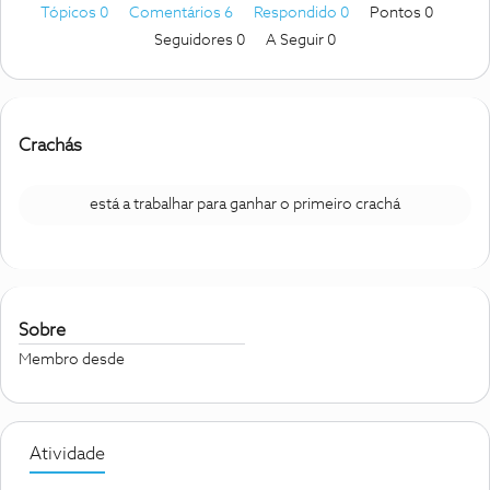
Tópicos 0
Comentários 6
Respondido 0
Pontos 0
Seguidores
0
A Seguir
0
Crachás
está a trabalhar para ganhar o primeiro crachá
Sobre
Membro desde
Atividade