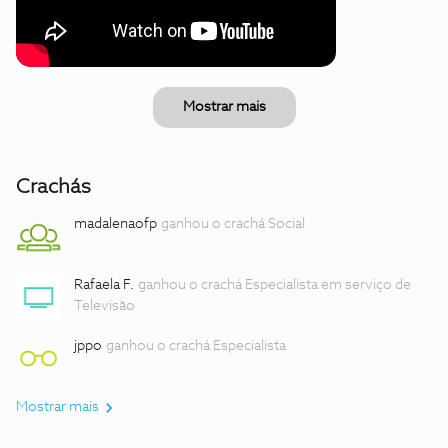
Mostrar mais
Crachás
madalenaofp
ganhou o crachá Social
Rafaela F.
ganhou o crachá Especialista em serviço de
Televisão
jppo
ganhou o crachá Especialista
Mostrar mais