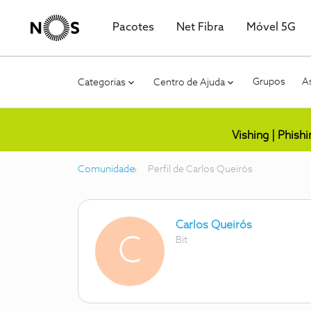
Pacotes
Net Fibra
Móvel 5G
Grupos
As
Categorias
Centro de Ajuda
Vishing | Phish
Comunidade
Perfil de Carlos Queirós
Carlos Queirós
C
Bit