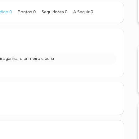
dido 0
Pontos 0
Seguidores
0
A Seguir
0
para ganhar o primeiro crachá