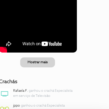
Mostrar mais
Crachás
Rafaela F.
ganhou o crachá Especialista
em serviço de Televisão
jppo
ganhou o crachá Especialista