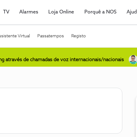
TV
Alarmes
Loja Online
Porquê a NOS
Aju
sistente Virtual
Passatempos
Registo
ing através de chamadas de voz internacionais/nacionais