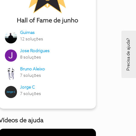
Hall of Fame de junho
Guimas
12 soluções
Precisa de ajuda?
Jose Rodrigues
8 soluções
Bruno Aleixo
7 soluções
Jorge C
7 soluções
Vídeos de ajuda