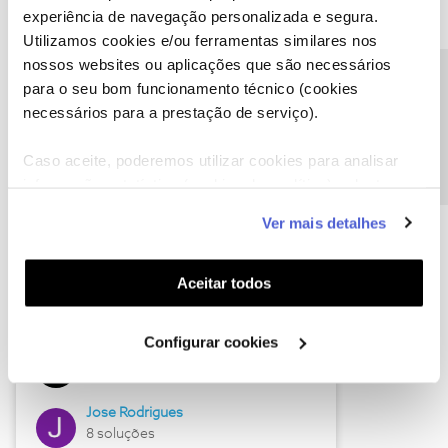
experiência de navegação personalizada e segura.
Utilizamos cookies e/ou ferramentas similares nos
nossos websites ou aplicações que são necessários
Descubra as novidades de junho
Precisa de ajuda?
para o seu bom funcionamento técnico (cookies
necessários para a prestação de serviço).
Caso aceite, poderemos utilizar cookies para analisar
informação estatística (cookies de analítica), adaptar
este serviço às suas preferências e apresentar-lhe
Ver mais detalhes
funcionalidades (cookies de personalização e
funcionalidade) e adaptar anúncios aos seus interesses
(cookies de publicidade personalizada). Pode gerir a
Aceitar todos
utilização dos cookies clicando em "
Configurar
Hall of Fame de junho
Cookies
".
Configurar cookies
Guimas
12 soluções
Jose Rodrigues
8 soluções