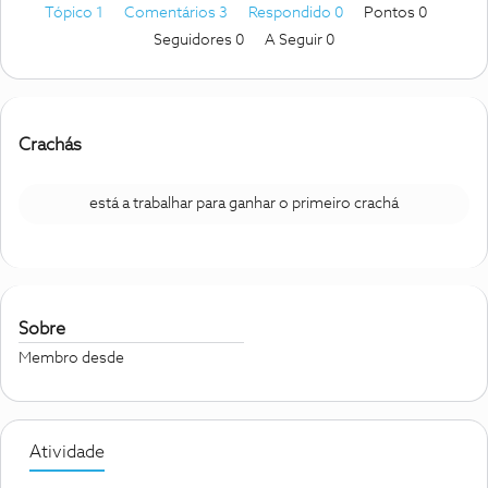
Tópico 1
Comentários 3
Respondido 0
Pontos 0
Seguidores
0
A Seguir
0
Crachás
está a trabalhar para ganhar o primeiro crachá
Sobre
Membro desde
Atividade