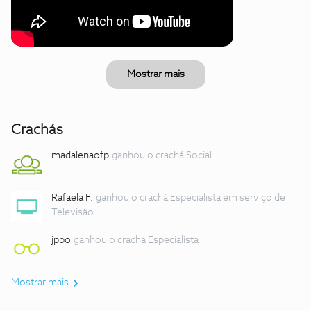
Mostrar mais
Crachás
madalenaofp
ganhou o crachá Social
Rafaela F.
ganhou o crachá Especialista em serviço de
Televisão
jppo
ganhou o crachá Especialista
Mostrar mais