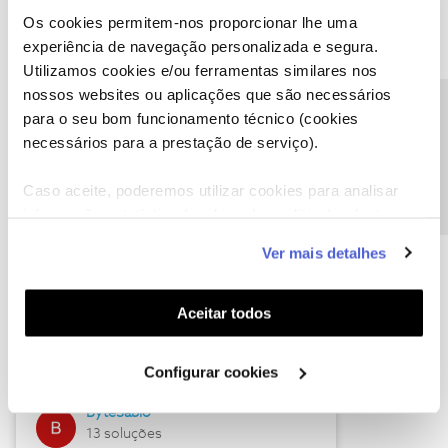
Os cookies permitem-nos proporcionar lhe uma
experiência de navegação personalizada e segura.
Utilizamos cookies e/ou ferramentas similares nos
Descubra as novidades de julho
nossos websites ou aplicações que são necessários
Precisa de ajuda?
para o seu bom funcionamento técnico (cookies
necessários para a prestação de serviço).
Caso aceite, poderemos utilizar cookies para analisar
informação estatística (cookies de analítica), adaptar
este serviço às suas preferências e apresentar-lhe
Ver mais detalhes
funcionalidades (cookies de personalização e
funcionalidade) e adaptar anúncios aos seus interesses
(cookies de publicidade personalizada). Pode gerir a
Hall of Fame de julho
Aceitar todos
utilização dos cookies clicando em "
Configurar
Guimas
Cookies
".
Configurar cookies
17 soluções
ByteSábio
13 soluções