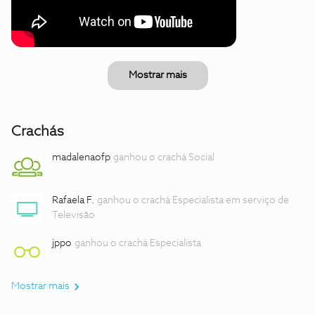
Mostrar mais
Crachás
madalenaofp
ganhou o crachá Social
Rafaela F.
ganhou o crachá Especialista em serviço de
Televisão
jppo
ganhou o crachá Especialista
Mostrar mais