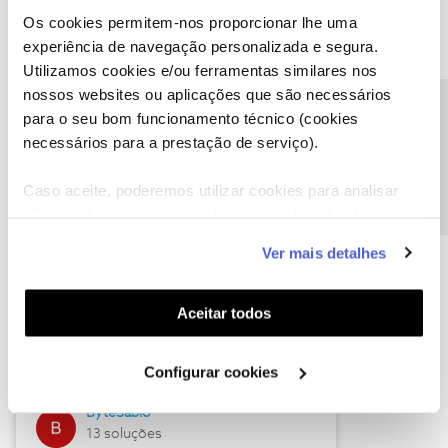
Os cookies permitem-nos proporcionar lhe uma
experiência de navegação personalizada e segura.
Utilizamos cookies e/ou ferramentas similares nos
Descubra as novidades de julho
nossos websites ou aplicações que são necessários
Precisa de ajuda?
para o seu bom funcionamento técnico (cookies
necessários para a prestação de serviço).
Caso aceite, poderemos utilizar cookies para analisar
informação estatística (cookies de analítica), adaptar
este serviço às suas preferências e apresentar-lhe
Ver mais detalhes
funcionalidades (cookies de personalização e
funcionalidade) e adaptar anúncios aos seus interesses
(cookies de publicidade personalizada). Pode gerir a
Hall of Fame de julho
Aceitar todos
utilização dos cookies clicando em "
Configurar
Guimas
Cookies
".
Configurar cookies
17 soluções
ByteSábio
13 soluções