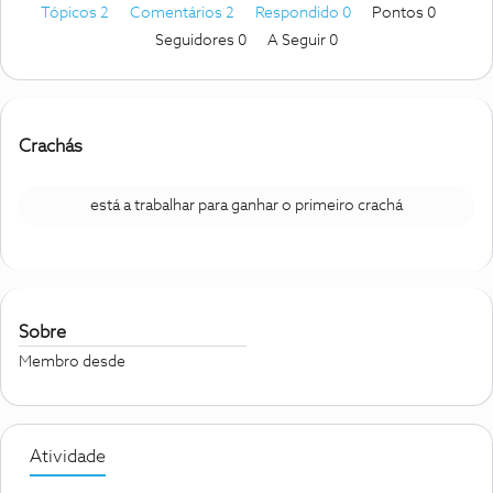
Tópicos 2
Comentários 2
Respondido 0
Pontos 0
Seguidores
0
A Seguir
0
Crachás
está a trabalhar para ganhar o primeiro crachá
Sobre
Membro desde
Atividade