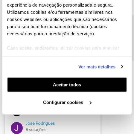
experiência de navegação personalizada e segura.
Utilizamos cookies e/ou ferramentas similares nos
nossos websites ou aplicações que são necessários
Descubra as novidades de junho
Precisa de ajuda?
para o seu bom funcionamento técnico (cookies
necessários para a prestação de serviço).
Caso aceite, poderemos utilizar cookies para analisar
informação estatística (cookies de analítica), adaptar
este serviço às suas preferências e apresentar-lhe
Ver mais detalhes
funcionalidades (cookies de personalização e
funcionalidade) e adaptar anúncios aos seus interesses
(cookies de publicidade personalizada). Pode gerir a
Aceitar todos
utilização dos cookies clicando em "
Configurar
Hall of Fame de junho
Cookies
".
Configurar cookies
Guimas
12 soluções
Jose Rodrigues
8 soluções