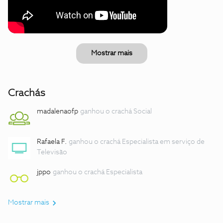
Mostrar mais
Crachás
madalenaofp
ganhou o crachá Social
Rafaela F.
ganhou o crachá Especialista em serviço de
Televisão
jppo
ganhou o crachá Especialista
Mostrar mais