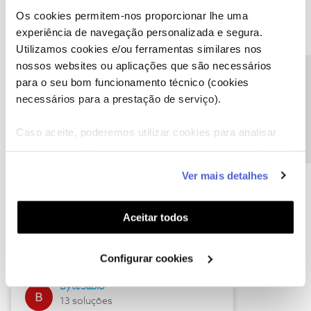
Os cookies permitem-nos proporcionar lhe uma
experiência de navegação personalizada e segura.
Utilizamos cookies e/ou ferramentas similares nos
Descubra as novidades de julho
nossos websites ou aplicações que são necessários
Precisa de ajuda?
para o seu bom funcionamento técnico (cookies
necessários para a prestação de serviço).
Caso aceite, poderemos utilizar cookies para analisar
informação estatística (cookies de analítica), adaptar
este serviço às suas preferências e apresentar-lhe
Ver mais detalhes
funcionalidades (cookies de personalização e
funcionalidade) e adaptar anúncios aos seus interesses
(cookies de publicidade personalizada). Pode gerir a
Hall of Fame de julho
Aceitar todos
utilização dos cookies clicando em "
Configurar
Guimas
Cookies
".
Configurar cookies
17 soluções
ByteSábio
13 soluções