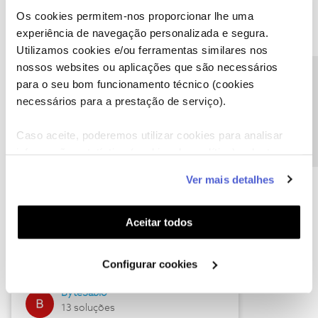
Os cookies permitem-nos proporcionar lhe uma
experiência de navegação personalizada e segura.
Utilizamos cookies e/ou ferramentas similares nos
Descubra as novidades de julho
nossos websites ou aplicações que são necessários
Precisa de ajuda?
para o seu bom funcionamento técnico (cookies
necessários para a prestação de serviço).
Caso aceite, poderemos utilizar cookies para analisar
informação estatística (cookies de analítica), adaptar
este serviço às suas preferências e apresentar-lhe
Ver mais detalhes
funcionalidades (cookies de personalização e
funcionalidade) e adaptar anúncios aos seus interesses
(cookies de publicidade personalizada). Pode gerir a
Hall of Fame de julho
Aceitar todos
utilização dos cookies clicando em "
Configurar
Guimas
Cookies
".
Configurar cookies
17 soluções
ByteSábio
13 soluções