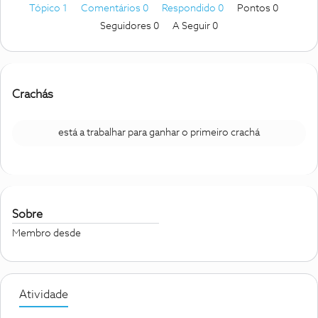
Tópico 1
Comentários 0
Respondido 0
Pontos 0
Seguidores
0
A Seguir
0
Crachás
está a trabalhar para ganhar o primeiro crachá
Sobre
Membro desde
Atividade