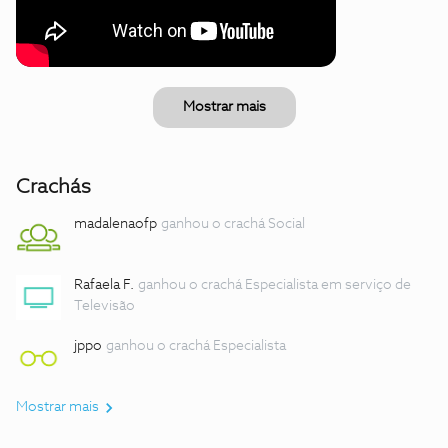
Mostrar mais
Crachás
madalenaofp
ganhou o crachá Social
Rafaela F.
ganhou o crachá Especialista em serviço de
Televisão
jppo
ganhou o crachá Especialista
Mostrar mais