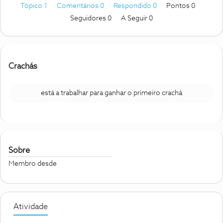
Tópico 1
Comentários 0
Respondido 0
Pontos 0
Seguidores
0
A Seguir
0
Crachás
está a trabalhar para ganhar o primeiro crachá
Sobre
Membro desde
Atividade