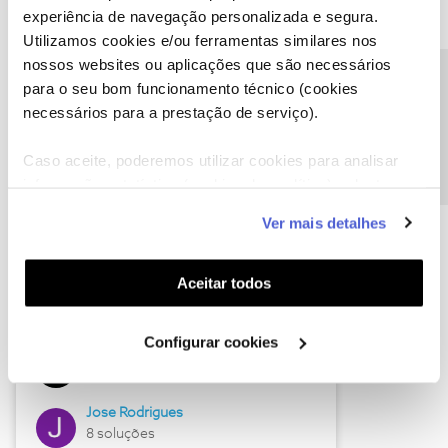
experiência de navegação personalizada e segura.
Utilizamos cookies e/ou ferramentas similares nos
nossos websites ou aplicações que são necessários
Descubra as novidades de junho
Precisa de ajuda?
para o seu bom funcionamento técnico (cookies
necessários para a prestação de serviço).
Caso aceite, poderemos utilizar cookies para analisar
informação estatística (cookies de analítica), adaptar
este serviço às suas preferências e apresentar-lhe
Ver mais detalhes
funcionalidades (cookies de personalização e
funcionalidade) e adaptar anúncios aos seus interesses
(cookies de publicidade personalizada). Pode gerir a
Aceitar todos
utilização dos cookies clicando em "
Configurar
Hall of Fame de junho
Cookies
".
Configurar cookies
Guimas
12 soluções
Jose Rodrigues
8 soluções