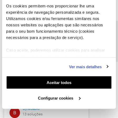
Os cookies permitem-nos proporcionar lhe uma
experiência de navegação personalizada e segura.
Utilizamos cookies e/ou ferramentas similares nos
Descubra as novidades de julho
nossos websites ou aplicações que são necessários
Precisa de ajuda?
para o seu bom funcionamento técnico (cookies
necessários para a prestação de serviço).
Caso aceite, poderemos utilizar cookies para analisar
informação estatística (cookies de analítica), adaptar
este serviço às suas preferências e apresentar-lhe
Ver mais detalhes
funcionalidades (cookies de personalização e
funcionalidade) e adaptar anúncios aos seus interesses
(cookies de publicidade personalizada). Pode gerir a
Hall of Fame de julho
Aceitar todos
utilização dos cookies clicando em "
Configurar
Guimas
Cookies
".
Configurar cookies
17 soluções
ByteSábio
13 soluções