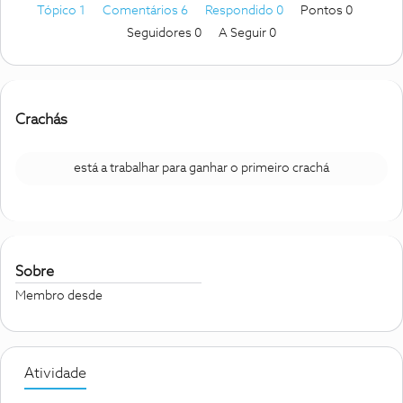
Tópico 1
Comentários 6
Respondido 0
Pontos 0
Seguidores
0
A Seguir
0
Crachás
está a trabalhar para ganhar o primeiro crachá
Sobre
Membro desde
Atividade