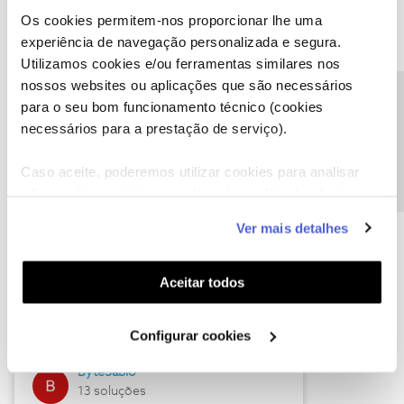
Os cookies permitem-nos proporcionar lhe uma
experiência de navegação personalizada e segura.
Utilizamos cookies e/ou ferramentas similares nos
Descubra as novidades de julho
nossos websites ou aplicações que são necessários
Precisa de ajuda?
para o seu bom funcionamento técnico (cookies
necessários para a prestação de serviço).
Caso aceite, poderemos utilizar cookies para analisar
informação estatística (cookies de analítica), adaptar
este serviço às suas preferências e apresentar-lhe
Ver mais detalhes
funcionalidades (cookies de personalização e
funcionalidade) e adaptar anúncios aos seus interesses
(cookies de publicidade personalizada). Pode gerir a
Hall of Fame de julho
Aceitar todos
utilização dos cookies clicando em "
Configurar
Guimas
Cookies
".
Configurar cookies
17 soluções
ByteSábio
13 soluções