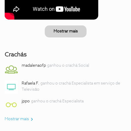
Mostrar mais
Crachás
madalenaofp
ganhou o crachá Social
Rafaela F.
ganhou o crachá Especialista em serviço de
Televisão
jppo
ganhou o crachá Especialista
Mostrar mais