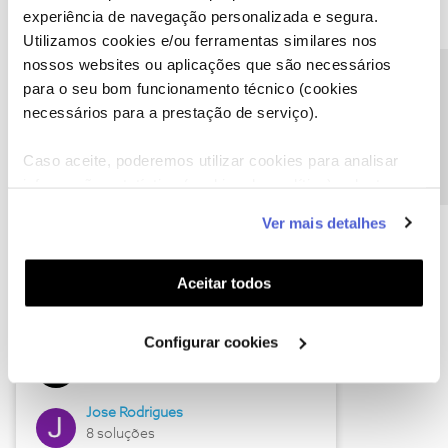
experiência de navegação personalizada e segura.
Utilizamos cookies e/ou ferramentas similares nos
nossos websites ou aplicações que são necessários
Descubra as novidades de junho
Precisa de ajuda?
para o seu bom funcionamento técnico (cookies
necessários para a prestação de serviço).
Caso aceite, poderemos utilizar cookies para analisar
informação estatística (cookies de analítica), adaptar
este serviço às suas preferências e apresentar-lhe
Ver mais detalhes
funcionalidades (cookies de personalização e
funcionalidade) e adaptar anúncios aos seus interesses
(cookies de publicidade personalizada). Pode gerir a
Aceitar todos
utilização dos cookies clicando em "
Configurar
Hall of Fame de junho
Cookies
".
Configurar cookies
Guimas
12 soluções
Jose Rodrigues
8 soluções