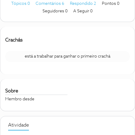
Tópicos 0
Comentários 6
Respondido 2
Pontos 0
Seguidores
0
A Seguir
0
Crachás
está a trabalhar para ganhar o primeiro crachá
Sobre
Membro desde
Atividade