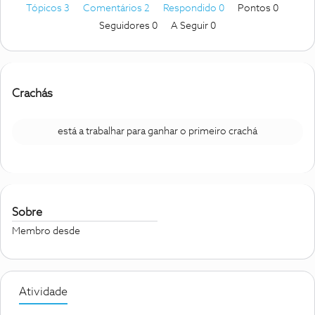
Tópicos 3
Comentários 2
Respondido 0
Pontos 0
Seguidores
0
A Seguir
0
Crachás
está a trabalhar para ganhar o primeiro crachá
Sobre
Membro desde
Atividade