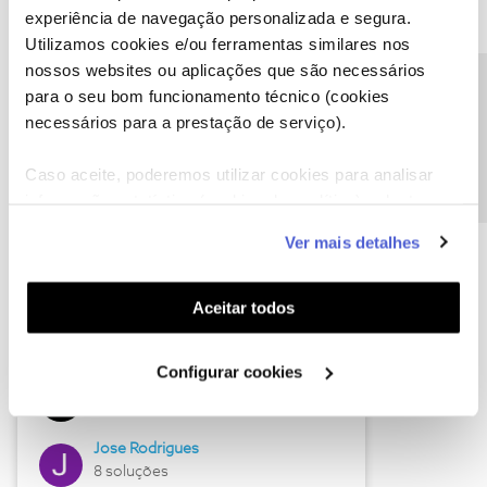
experiência de navegação personalizada e segura.
Utilizamos cookies e/ou ferramentas similares nos
nossos websites ou aplicações que são necessários
Descubra as novidades de junho
Precisa de ajuda?
para o seu bom funcionamento técnico (cookies
necessários para a prestação de serviço).
Caso aceite, poderemos utilizar cookies para analisar
informação estatística (cookies de analítica), adaptar
este serviço às suas preferências e apresentar-lhe
Ver mais detalhes
funcionalidades (cookies de personalização e
funcionalidade) e adaptar anúncios aos seus interesses
(cookies de publicidade personalizada). Pode gerir a
Aceitar todos
utilização dos cookies clicando em "
Configurar
Hall of Fame de junho
Cookies
".
Configurar cookies
Guimas
12 soluções
Jose Rodrigues
8 soluções