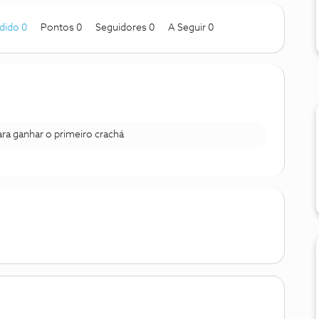
dido 0
Pontos 0
Seguidores
0
A Seguir
0
para ganhar o primeiro crachá