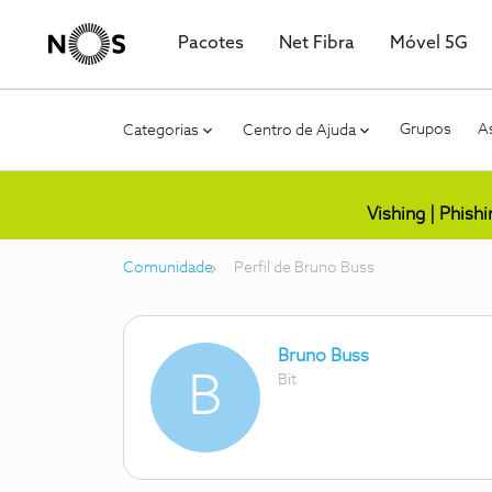
Pacotes
Net Fibra
Móvel 5G
Grupos
As
Categorias
Centro de Ajuda
Vishing | Phish
Comunidade
Perfil de Bruno Buss
Bruno Buss
B
Bit