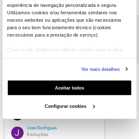
experiência de navegação personalizada e segura.
Utilizamos cookies e/ou ferramentas similares nos
nossos websites ou aplicações que são necessários
Descubra as novidades de junho
Precisa de ajuda?
para o seu bom funcionamento técnico (cookies
necessários para a prestação de serviço).
Caso aceite, poderemos utilizar cookies para analisar
informação estatística (cookies de analítica), adaptar
este serviço às suas preferências e apresentar-lhe
Ver mais detalhes
funcionalidades (cookies de personalização e
funcionalidade) e adaptar anúncios aos seus interesses
(cookies de publicidade personalizada). Pode gerir a
Aceitar todos
utilização dos cookies clicando em "
Configurar
Hall of Fame de junho
Cookies
".
Configurar cookies
Guimas
12 soluções
Jose Rodrigues
8 soluções