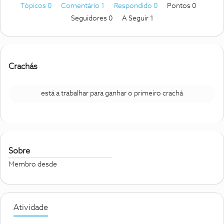
Tópicos 0
Comentário 1
Respondido 0
Pontos 0
Seguidores
0
A Seguir
1
Crachás
está a trabalhar para ganhar o primeiro crachá
Sobre
Membro desde
Atividade