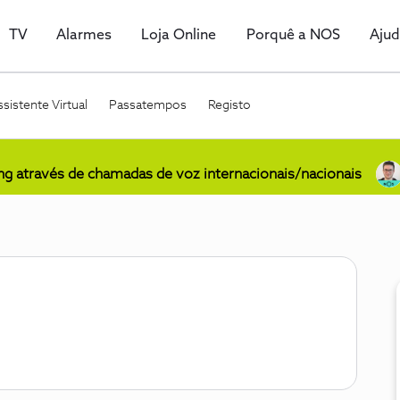
TV
Alarmes
Loja Online
Porquê a NOS
Aju
sistente Virtual
Passatempos
Registo
ing através de chamadas de voz internacionais/nacionais