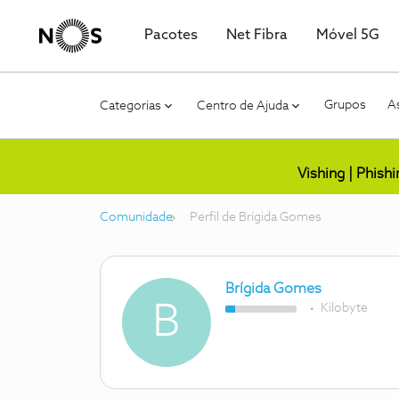
Pacotes
Net Fibra
Móvel 5G
Grupos
As
Categorias
Centro de Ajuda
Vishing | Phish
Comunidade
Perfil de Brígida Gomes
Brígida Gomes
B
Kilobyte