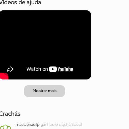
Vídeos de ajuda
Mostrar mais
Crachás
madalenaofp
ganhou o crachá Social