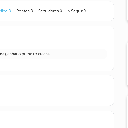
dido 0
Pontos 0
Seguidores
0
A Seguir
0
para ganhar o primeiro crachá