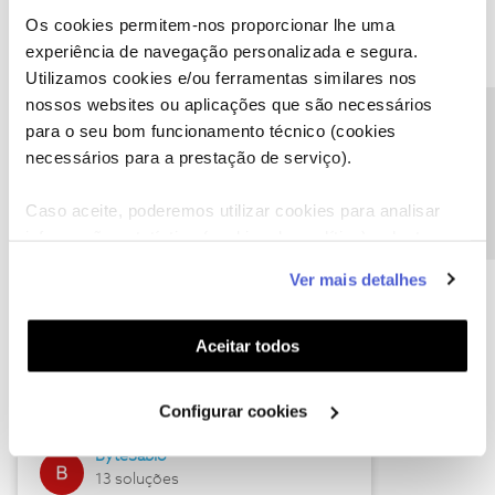
Os cookies permitem-nos proporcionar lhe uma
experiência de navegação personalizada e segura.
Utilizamos cookies e/ou ferramentas similares nos
Descubra as novidades de julho
nossos websites ou aplicações que são necessários
Precisa de ajuda?
para o seu bom funcionamento técnico (cookies
necessários para a prestação de serviço).
Caso aceite, poderemos utilizar cookies para analisar
informação estatística (cookies de analítica), adaptar
este serviço às suas preferências e apresentar-lhe
Ver mais detalhes
funcionalidades (cookies de personalização e
funcionalidade) e adaptar anúncios aos seus interesses
(cookies de publicidade personalizada). Pode gerir a
Hall of Fame de julho
Aceitar todos
utilização dos cookies clicando em "
Configurar
Guimas
Cookies
".
Configurar cookies
17 soluções
ByteSábio
13 soluções