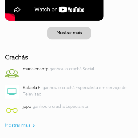
Mostrar mais
Crachás
madalenaofp
ganhou o crachá Social
Rafaela F.
ganhou o crachá Especialista em serviço de
Televisão
jppo
ganhou o crachá Especialista
Mostrar mais