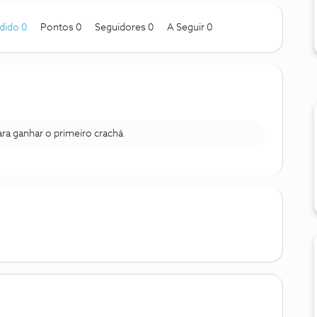
dido 0
Pontos 0
Seguidores
0
A Seguir
0
para ganhar o primeiro crachá