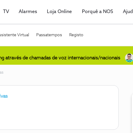
TV
Alarmes
Loja Online
Porquê a NOS
Aju
sistente Virtual
Passatempos
Registo
ing através de chamadas de voz internacionais/nacionais
as
lvas