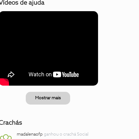
Vídeos de ajuda
Mostrar mais
Crachás
madalenaofp
ganhou o crachá Social