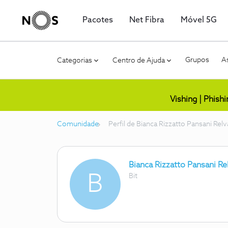
Pacotes
Net Fibra
Móvel 5G
Grupos
As
Categorias
Centro de Ajuda
Vishing | Phish
Comunidade
Perfil de Bianca Rizzatto Pansani Relv
Bianca Rizzatto Pansani Re
B
Bit