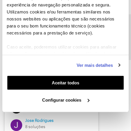
experiência de navegação personalizada e segura.
Utilizamos cookies e/ou ferramentas similares nos
nossos websites ou aplicações que são necessários
Descubra as novidades de junho
Precisa de ajuda?
para o seu bom funcionamento técnico (cookies
necessários para a prestação de serviço).
Caso aceite, poderemos utilizar cookies para analisar
informação estatística (cookies de analítica), adaptar
este serviço às suas preferências e apresentar-lhe
Ver mais detalhes
funcionalidades (cookies de personalização e
funcionalidade) e adaptar anúncios aos seus interesses
(cookies de publicidade personalizada). Pode gerir a
Aceitar todos
utilização dos cookies clicando em "
Configurar
Hall of Fame de junho
Cookies
".
Configurar cookies
Guimas
12 soluções
Jose Rodrigues
8 soluções