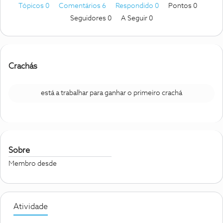
Tópicos 0
Comentários 6
Respondido 0
Pontos 0
Seguidores
0
A Seguir
0
Crachás
está a trabalhar para ganhar o primeiro crachá
Sobre
Membro desde
Atividade