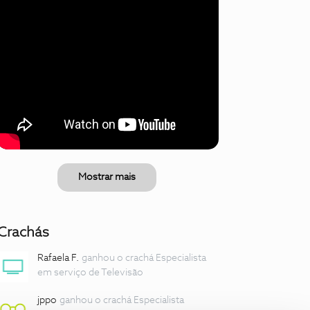
Mostrar mais
Crachás
Rafaela F.
ganhou o crachá Especialista
em serviço de Televisão
jppo
ganhou o crachá Especialista