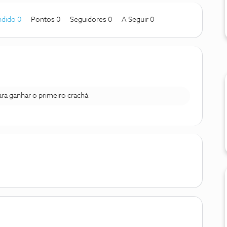
dido 0
Pontos 0
Seguidores
0
A Seguir
0
para ganhar o primeiro crachá