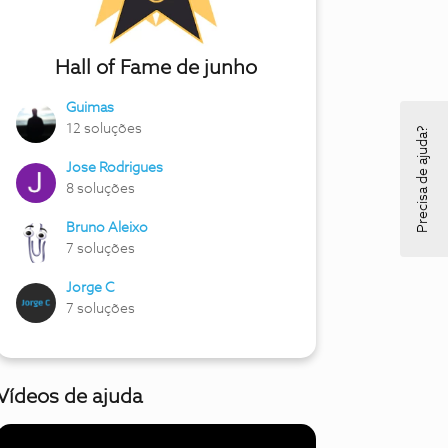
Hall of Fame de junho
Guimas
12 soluções
Precisa de ajuda?
Jose Rodrigues
8 soluções
Bruno Aleixo
7 soluções
Jorge C
7 soluções
Vídeos de ajuda