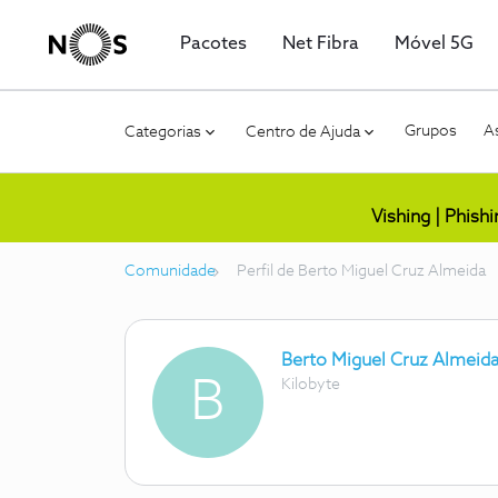
Pacotes
Net Fibra
Móvel 5G
Grupos
As
Categorias
Centro de Ajuda
Vishing | Phish
Comunidade
Perfil de Berto Miguel Cruz Almeida
Berto Miguel Cruz Almeid
B
Kilobyte