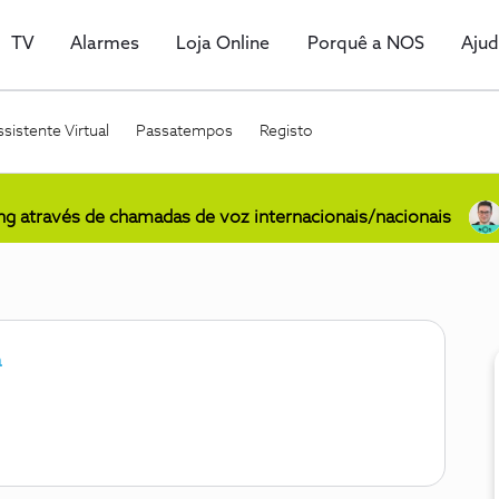
TV
Alarmes
Loja Online
Porquê a NOS
Aju
sistente Virtual
Passatempos
Registo
ing através de chamadas de voz internacionais/nacionais
a