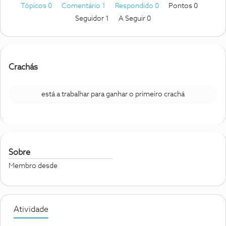
Tópicos 0
Comentário 1
Respondido 0
Pontos 0
Seguidor
1
A Seguir
0
Crachás
está a trabalhar para ganhar o primeiro crachá
Sobre
Membro desde
Atividade