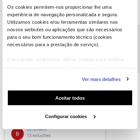
Os cookies permitem-nos proporcionar lhe uma
experiência de navegação personalizada e segura.
Utilizamos cookies e/ou ferramentas similares nos
Descubra as novidades de julho
nossos websites ou aplicações que são necessários
Precisa de ajuda?
para o seu bom funcionamento técnico (cookies
necessários para a prestação de serviço).
Caso aceite, poderemos utilizar cookies para analisar
informação estatística (cookies de analítica), adaptar
este serviço às suas preferências e apresentar-lhe
Ver mais detalhes
funcionalidades (cookies de personalização e
funcionalidade) e adaptar anúncios aos seus interesses
(cookies de publicidade personalizada). Pode gerir a
Hall of Fame de julho
Aceitar todos
utilização dos cookies clicando em "
Configurar
Guimas
Cookies
".
Configurar cookies
17 soluções
ByteSábio
13 soluções