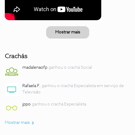
Mostrar mais
Crachás
madalenaofp
ganhou o crachá Social
Rafaela F.
ganhou o crachá Especialista em serviço de
Televisão
jppo
ganhou o crachá Especialista
Mostrar mais