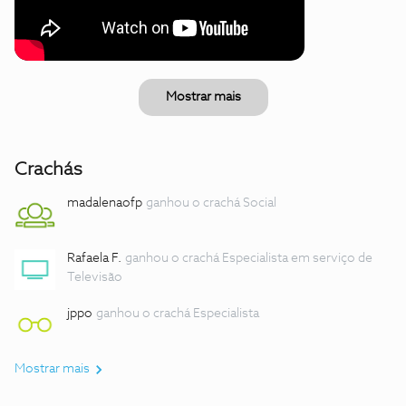
Mostrar mais
Crachás
madalenaofp
ganhou o crachá Social
Rafaela F.
ganhou o crachá Especialista em serviço de
Televisão
jppo
ganhou o crachá Especialista
Mostrar mais