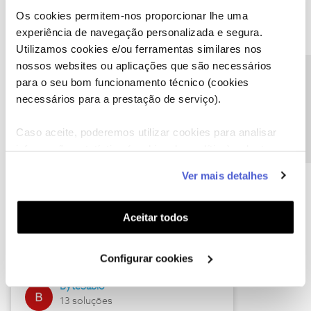
Os cookies permitem-nos proporcionar lhe uma
experiência de navegação personalizada e segura.
Utilizamos cookies e/ou ferramentas similares nos
Descubra as novidades de julho
nossos websites ou aplicações que são necessários
Precisa de ajuda?
para o seu bom funcionamento técnico (cookies
necessários para a prestação de serviço).
Caso aceite, poderemos utilizar cookies para analisar
informação estatística (cookies de analítica), adaptar
este serviço às suas preferências e apresentar-lhe
Ver mais detalhes
funcionalidades (cookies de personalização e
funcionalidade) e adaptar anúncios aos seus interesses
(cookies de publicidade personalizada). Pode gerir a
Hall of Fame de julho
Aceitar todos
utilização dos cookies clicando em "
Configurar
Guimas
Cookies
".
Configurar cookies
17 soluções
ByteSábio
13 soluções