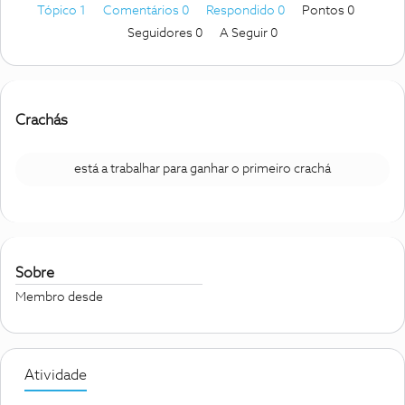
Tópico 1
Comentários 0
Respondido 0
Pontos 0
Seguidores
0
A Seguir
0
Crachás
está a trabalhar para ganhar o primeiro crachá
Sobre
Membro desde
Atividade