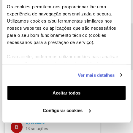
Os cookies permitem-nos proporcionar lhe uma
experiência de navegação personalizada e segura.
Utilizamos cookies e/ou ferramentas similares nos
Descubra as novidades de julho
nossos websites ou aplicações que são necessários
Precisa de ajuda?
para o seu bom funcionamento técnico (cookies
necessários para a prestação de serviço).
Caso aceite, poderemos utilizar cookies para analisar
informação estatística (cookies de analítica), adaptar
este serviço às suas preferências e apresentar-lhe
Ver mais detalhes
funcionalidades (cookies de personalização e
funcionalidade) e adaptar anúncios aos seus interesses
(cookies de publicidade personalizada). Pode gerir a
Hall of Fame de julho
Aceitar todos
utilização dos cookies clicando em "
Configurar
Guimas
Cookies
".
Configurar cookies
17 soluções
ByteSábio
13 soluções