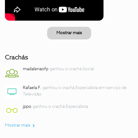
Mostrar mais
Crachás
madalenaofp
ganhou o crachá Social
Rafaela F.
ganhou o crachá Especialista em serviço de
Televisão
jppo
ganhou o crachá Especialista
Mostrar mais