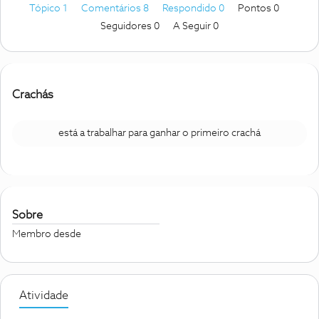
Tópico 1
Comentários 8
Respondido 0
Pontos 0
Seguidores
0
A Seguir
0
Crachás
está a trabalhar para ganhar o primeiro crachá
Sobre
Membro desde
Atividade