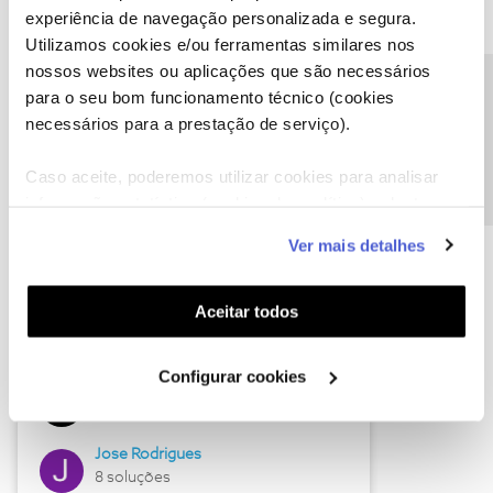
experiência de navegação personalizada e segura.
Utilizamos cookies e/ou ferramentas similares nos
nossos websites ou aplicações que são necessários
Descubra as novidades de junho
Precisa de ajuda?
para o seu bom funcionamento técnico (cookies
necessários para a prestação de serviço).
Caso aceite, poderemos utilizar cookies para analisar
informação estatística (cookies de analítica), adaptar
este serviço às suas preferências e apresentar-lhe
Ver mais detalhes
funcionalidades (cookies de personalização e
funcionalidade) e adaptar anúncios aos seus interesses
(cookies de publicidade personalizada). Pode gerir a
Aceitar todos
utilização dos cookies clicando em "
Configurar
Hall of Fame de junho
Cookies
".
Configurar cookies
Guimas
12 soluções
Jose Rodrigues
8 soluções