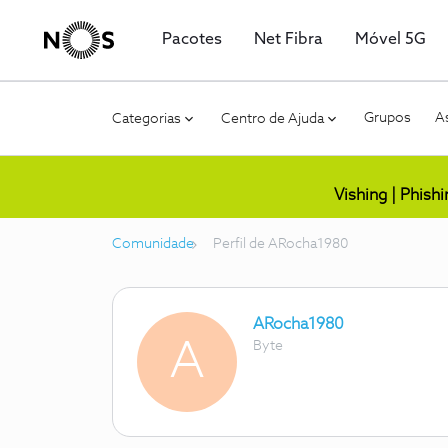
Pacotes
Net Fibra
Móvel 5G
Grupos
As
Categorias
Centro de Ajuda
Vishing | Phish
Comunidade
Perfil de ARocha1980
ARocha1980
A
Byte