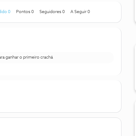
ido 0
Pontos 0
Seguidores
0
A Seguir
0
para ganhar o primeiro crachá