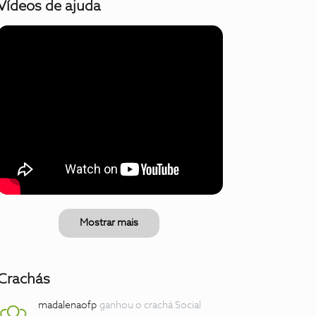
Vídeos de ajuda
Mostrar mais
Crachás
madalenaofp
ganhou o crachá Social