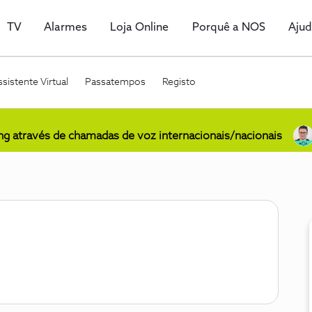
TV
Alarmes
Loja Online
Porquê a NOS
Aju
sistente Virtual
Passatempos
Registo
ing através de chamadas de voz internacionais/nacionais