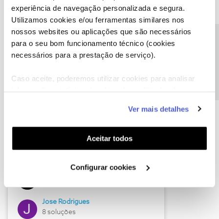
experiência de navegação personalizada e segura.
Utilizamos cookies e/ou ferramentas similares nos
nossos websites ou aplicações que são necessários
Descubra as novidades de junho
Precisa de ajuda?
para o seu bom funcionamento técnico (cookies
necessários para a prestação de serviço).
Caso aceite, poderemos utilizar cookies para analisar
informação estatística (cookies de analítica), adaptar
este serviço às suas preferências e apresentar-lhe
Ver mais detalhes
funcionalidades (cookies de personalização e
funcionalidade) e adaptar anúncios aos seus interesses
(cookies de publicidade personalizada). Pode gerir a
Aceitar todos
utilização dos cookies clicando em "
Configurar
Hall of Fame de junho
Cookies
".
Configurar cookies
Guimas
12 soluções
Jose Rodrigues
8 soluções