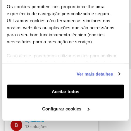
Os cookies permitem-nos proporcionar lhe uma
experiência de navegação personalizada e segura.
Utilizamos cookies e/ou ferramentas similares nos
Descubra as novidades de julho
nossos websites ou aplicações que são necessários
Precisa de ajuda?
para o seu bom funcionamento técnico (cookies
necessários para a prestação de serviço).
Caso aceite, poderemos utilizar cookies para analisar
informação estatística (cookies de analítica), adaptar
este serviço às suas preferências e apresentar-lhe
Ver mais detalhes
funcionalidades (cookies de personalização e
funcionalidade) e adaptar anúncios aos seus interesses
(cookies de publicidade personalizada). Pode gerir a
Hall of Fame de julho
Aceitar todos
utilização dos cookies clicando em "
Configurar
Guimas
Cookies
".
Configurar cookies
17 soluções
ByteSábio
13 soluções