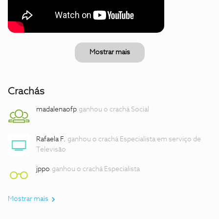
Mostrar mais
Crachás
madalenaofp
ganhou o crachá Social
Rafaela F.
ganhou o crachá Especialista em serviço de
Televisão
jppo
ganhou o crachá Especialista
Mostrar mais