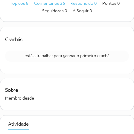
Tópicos 8
Comentários 26
Respondido 0
Pontos 0
Seguidores
0
A Seguir
0
Crachás
está a trabalhar para ganhar o primeiro crachá
Sobre
Membro desde
Atividade