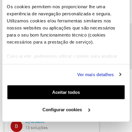
Os cookies permitem-nos proporcionar lhe uma
experiência de navegação personalizada e segura.
Utilizamos cookies e/ou ferramentas similares nos
Descubra as novidades de julho
nossos websites ou aplicações que são necessários
Precisa de ajuda?
para o seu bom funcionamento técnico (cookies
necessários para a prestação de serviço).
Caso aceite, poderemos utilizar cookies para analisar
informação estatística (cookies de analítica), adaptar
este serviço às suas preferências e apresentar-lhe
Ver mais detalhes
funcionalidades (cookies de personalização e
funcionalidade) e adaptar anúncios aos seus interesses
(cookies de publicidade personalizada). Pode gerir a
Hall of Fame de julho
Aceitar todos
utilização dos cookies clicando em "
Configurar
Guimas
Cookies
".
Configurar cookies
17 soluções
ByteSábio
13 soluções