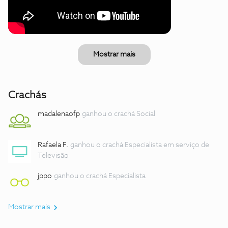
Mostrar mais
Crachás
madalenaofp
ganhou o crachá Social
Rafaela F.
ganhou o crachá Especialista em serviço de
Televisão
jppo
ganhou o crachá Especialista
Mostrar mais